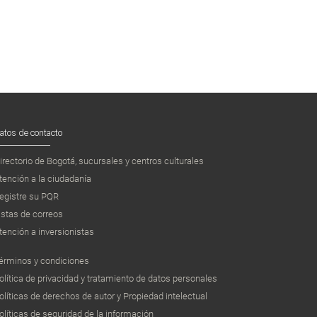
atos de contacto
irectorio de Bogotá, sucursales y centros culturales
tención a la ciudadanía
egistre su PQR
istas de correos
tención a inversionistas
érminos y condiciones
olítica de privacidad y tratamiento de datos personales
olíticas de derechos de autor y Propiedad intelectual
olíticas de seguridad de la información