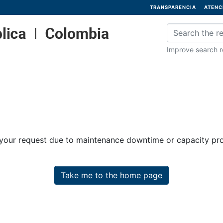
TRANSPARENCIA
ATENC
Improve search re
 your request due to maintenance downtime or capacity prob
Take me to the home page