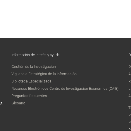
Información de interés y ayuda
D
Gestión de la Investigación
D
Vigilancia Estratégica de la Información
A
Biblioteca Especializada
R
Recursos Electrónicos Centro de Investigación Económica (CAIE)
L
Preguntas frecuentes
A
Glosario
ES
T
P
P
P