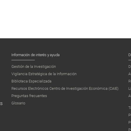
Información de interés y ayuda
D
Gestión de la Investigación
D
Vigilancia Estratégica de la Información
A
Biblioteca Especializada
R
Recursos Electrónicos Centro de Investigación Económica (CAIE)
L
Preguntas frecuentes
A
Glosario
ES
T
P
P
P