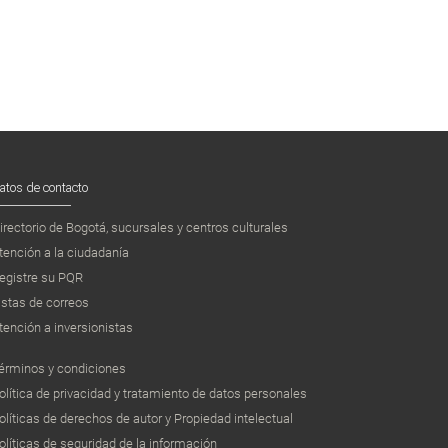
atos de contacto
irectorio de Bogotá, sucursales y centros culturales
tención a la ciudadanía
egistre su PQR
istas de correos
tención a inversionistas
érminos y condiciones
olítica de privacidad y tratamiento de datos personales
olíticas de derechos de autor y Propiedad intelectual
olíticas de seguridad de la información