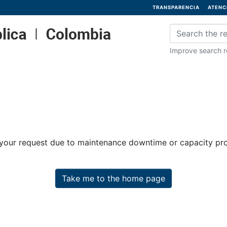
TRANSPARENCIA
ATENC
Improve search re
 your request due to maintenance downtime or capacity prob
Take me to the home page