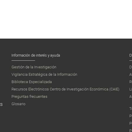
Información de interés y ayuda
D
Gestión de la Investigación
D
Vigilancia Estratégica de la Información
A
Biblioteca Especializada
R
Recursos Electrónicos Centro de Investigación Económica (CAIE)
L
Preguntas frecuentes
A
Glosario
ES
T
P
P
P