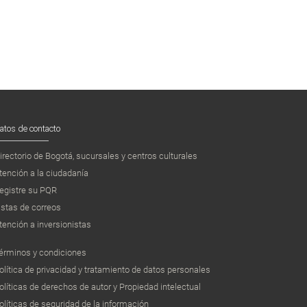
atos de contacto
irectorio de Bogotá, sucursales y centros culturales
tención a la ciudadanía
egistre su PQR
istas de correos
tención a inversionistas
érminos y condiciones
olítica de privacidad y tratamiento de datos personales
olíticas de derechos de autor y Propiedad intelectual
olíticas de seguridad de la información