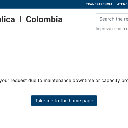
TRANSPARENCIA
ATENC
Improve search re
 your request due to maintenance downtime or capacity prob
Take me to the home page