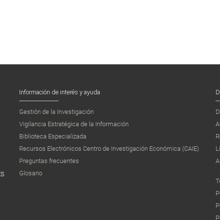
Información de interés y ayuda
D
Gestión de la Investigación
D
Vigilancia Estratégica de la Información
A
Biblioteca Especializada
R
Recursos Electrónicos Centro de Investigación Económica (CAIE)
L
Preguntas frecuentes
A
Glosario
ES
T
P
P
P