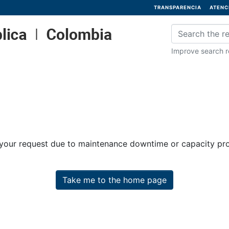
TRANSPARENCIA
ATENC
Improve search re
 your request due to maintenance downtime or capacity prob
Take me to the home page