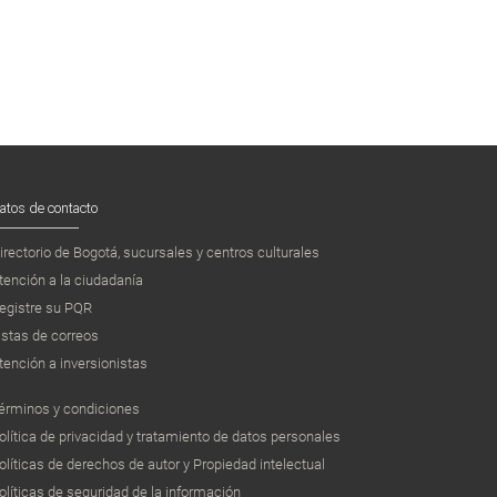
atos de contacto
irectorio de Bogotá, sucursales y centros culturales
tención a la ciudadanía
egistre su PQR
istas de correos
tención a inversionistas
érminos y condiciones
olítica de privacidad y tratamiento de datos personales
olíticas de derechos de autor y Propiedad intelectual
olíticas de seguridad de la información