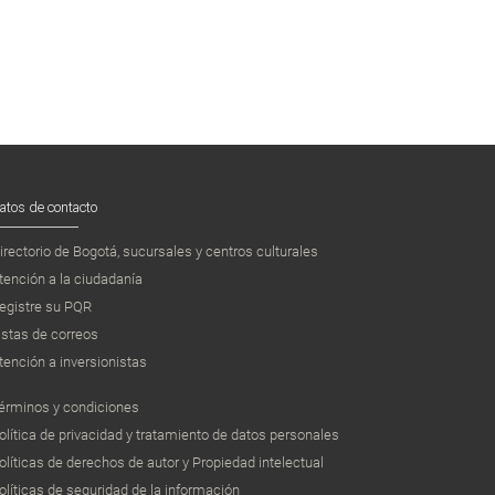
atos de contacto
irectorio de Bogotá, sucursales y centros culturales
tención a la ciudadanía
egistre su PQR
istas de correos
tención a inversionistas
érminos y condiciones
olítica de privacidad y tratamiento de datos personales
olíticas de derechos de autor y Propiedad intelectual
olíticas de seguridad de la información