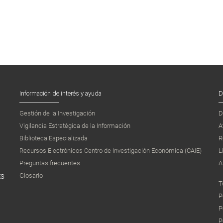
Información de interés y ayuda
D
Gestión de la Investigación
D
Vigilancia Estratégica de la Información
A
Biblioteca Especializada
R
Recursos Electrónicos Centro de Investigación Económica (CAIE)
L
Preguntas frecuentes
A
Glosario
ES
T
P
P
P