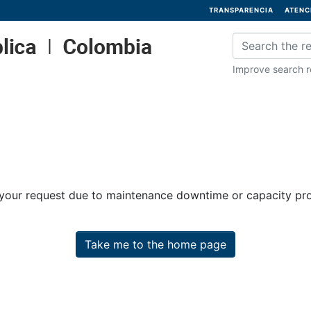
TRANSPARENCIA
ATENC
Improve search re
 your request due to maintenance downtime or capacity prob
Take me to the home page