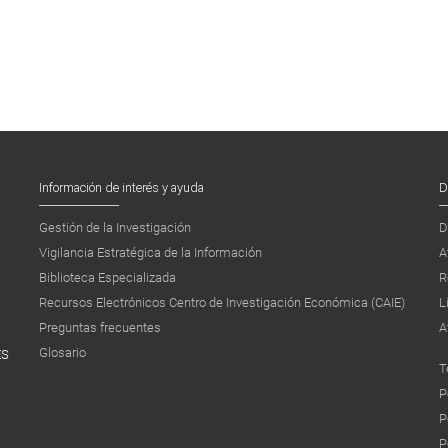
Información de interés y ayuda
D
Gestión de la Investigación
D
Vigilancia Estratégica de la Información
A
Biblioteca Especializada
R
Recursos Electrónicos Centro de Investigación Económica (CAIE)
L
Preguntas frecuentes
A
Glosario
ES
T
P
P
P