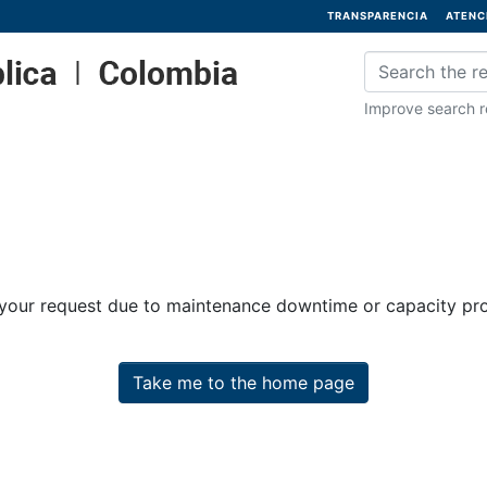
TRANSPARENCIA
ATENC
Improve search re
 your request due to maintenance downtime or capacity prob
Take me to the home page