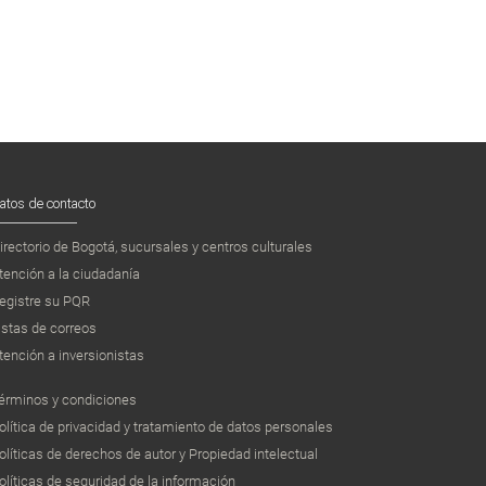
atos de contacto
irectorio de Bogotá, sucursales y centros culturales
tención a la ciudadanía
egistre su PQR
istas de correos
tención a inversionistas
érminos y condiciones
olítica de privacidad y tratamiento de datos personales
olíticas de derechos de autor y Propiedad intelectual
olíticas de seguridad de la información