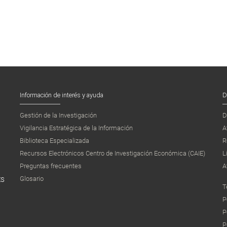
Información de interés y ayuda
D
Gestión de la Investigación
D
Vigilancia Estratégica de la Información
A
Biblioteca Especializada
R
Recursos Electrónicos Centro de Investigación Económica (CAIE)
L
Preguntas frecuentes
A
Glosario
ES
T
P
P
P