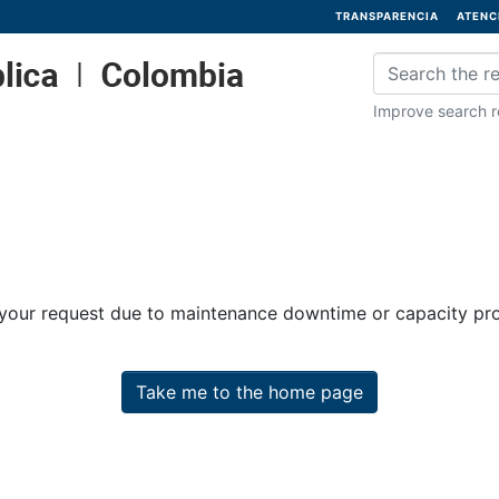
TRANSPARENCIA
ATENC
Improve search re
 your request due to maintenance downtime or capacity prob
Take me to the home page