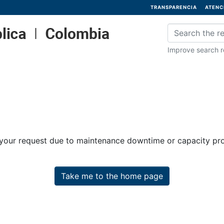
TRANSPARENCIA
ATENC
Improve search re
 your request due to maintenance downtime or capacity prob
Take me to the home page