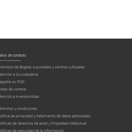
atos de contacto
irectorio de Bogotá, sucursales y centros culturales
tención a la ciudadanía
egistre su PQR
istas de correos
tención a inversionistas
érminos y condiciones
olítica de privacidad y tratamiento de datos personales
olíticas de derechos de autor y Propiedad intelectual
olíticas de seguridad de la información