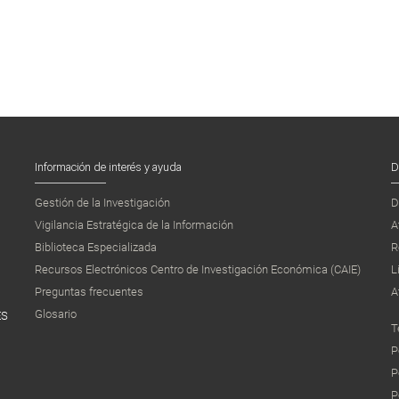
Información de interés y ayuda
D
Gestión de la Investigación
D
Vigilancia Estratégica de la Información
A
Biblioteca Especializada
R
Recursos Electrónicos Centro de Investigación Económica (CAIE)
L
Preguntas frecuentes
A
Glosario
ES
T
P
P
P