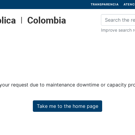
TRANSPARENCIA
ATENC
Improve search re
 your request due to maintenance downtime or capacity prob
Take me to the home page