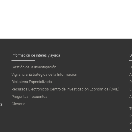
Información de interés y ayuda
D
Gestión de la Investigación
D
Vigilancia Estratégica de la Información
A
Biblioteca Especializada
R
Recursos Electrónicos Centro de Investigación Económica (CAIE)
L
Preguntas frecuentes
A
Glosario
ES
T
P
P
P