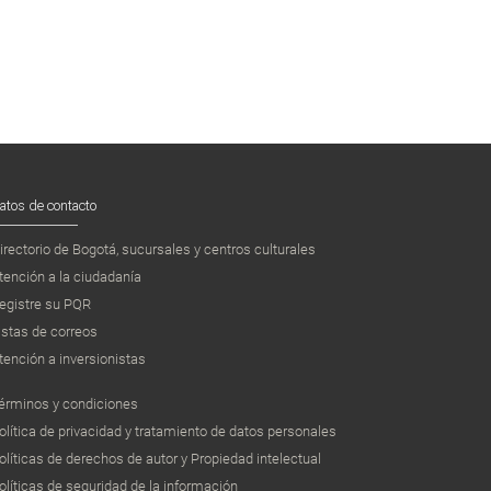
atos de contacto
irectorio de Bogotá, sucursales y centros culturales
tención a la ciudadanía
egistre su PQR
istas de correos
tención a inversionistas
érminos y condiciones
olítica de privacidad y tratamiento de datos personales
olíticas de derechos de autor y Propiedad intelectual
olíticas de seguridad de la información