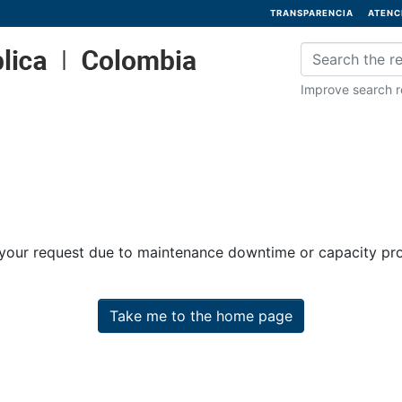
TRANSPARENCIA
ATENC
Improve search re
 your request due to maintenance downtime or capacity prob
Take me to the home page