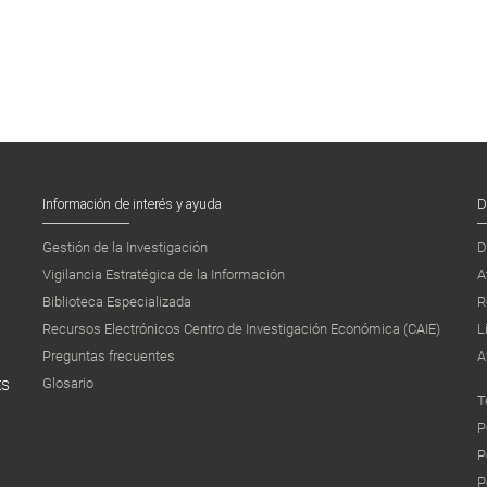
Información de interés y ayuda
D
Gestión de la Investigación
D
Vigilancia Estratégica de la Información
A
Biblioteca Especializada
R
Recursos Electrónicos Centro de Investigación Económica (CAIE)
L
Preguntas frecuentes
A
Glosario
ES
T
P
P
P