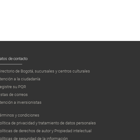
atos de contacto
irectorio de Bogotá, sucursales y centros culturales
tención a la ciudadanía
egistre su PQR
istas de correos
tención a inversionistas
érminos y condiciones
olítica de privacidad y tratamiento de datos personales
olíticas de derechos de autor y Propiedad intelectual
olíticas de seguridad de la información