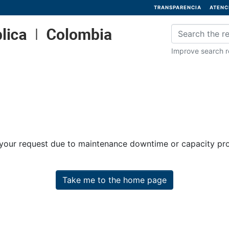
TRANSPARENCIA
ATENC
Improve search re
 your request due to maintenance downtime or capacity prob
Take me to the home page