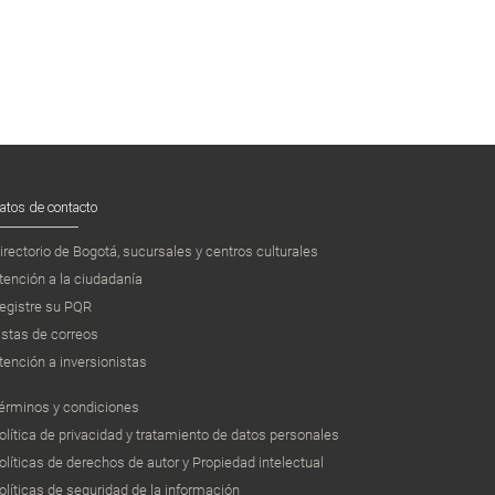
atos de contacto
irectorio de Bogotá, sucursales y centros culturales
tención a la ciudadanía
egistre su PQR
istas de correos
tención a inversionistas
érminos y condiciones
olítica de privacidad y tratamiento de datos personales
olíticas de derechos de autor y Propiedad intelectual
olíticas de seguridad de la información