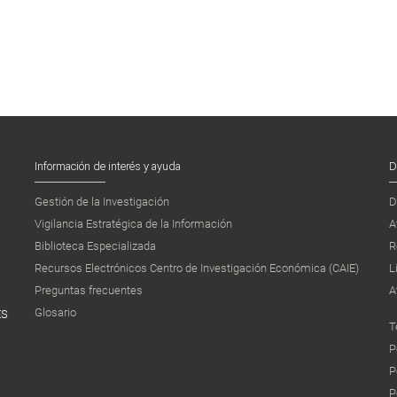
Información de interés y ayuda
D
Gestión de la Investigación
D
Vigilancia Estratégica de la Información
A
Biblioteca Especializada
R
Recursos Electrónicos Centro de Investigación Económica (CAIE)
L
Preguntas frecuentes
A
Glosario
ES
T
P
P
P