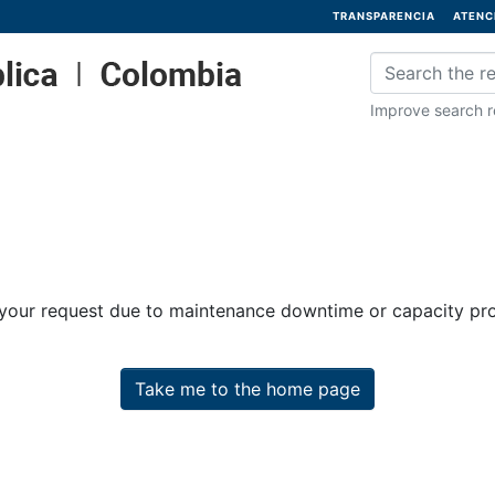
TRANSPARENCIA
ATENC
Improve search re
 your request due to maintenance downtime or capacity prob
Take me to the home page