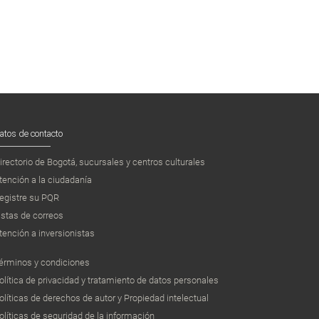
atos de contacto
irectorio de Bogotá, sucursales y centros culturales
tención a la ciudadanía
egistre su PQR
istas de correos
tención a inversionistas
érminos y condiciones
olítica de privacidad y tratamiento de datos personales
olíticas de derechos de autor y Propiedad intelectual
olíticas de seguridad de la información