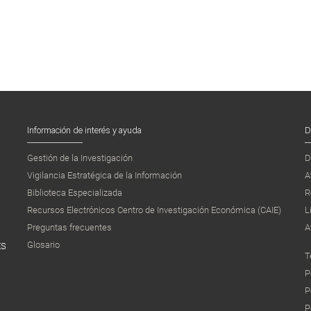
Información de interés y ayuda
D
Gestión de la Investigación
D
Vigilancia Estratégica de la Información
A
Biblioteca Especializada
R
Recursos Electrónicos Centro de Investigación Económica (CAIE)
L
Preguntas frecuentes
A
Glosario
ES
T
P
P
P