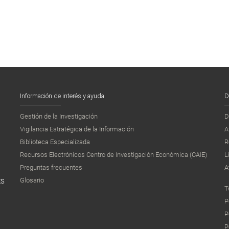
Información de interés y ayuda
D
Gestión de la Investigación
D
Vigilancia Estratégica de la Información
A
Biblioteca Especializada
R
Recursos Electrónicos Centro de Investigación Económica (CAIE)
L
Preguntas frecuentes
A
Glosario
ES
T
P
P
P