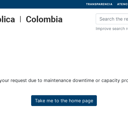
TRANSPARENCIA
ATENC
Improve search re
 your request due to maintenance downtime or capacity prob
Take me to the home page