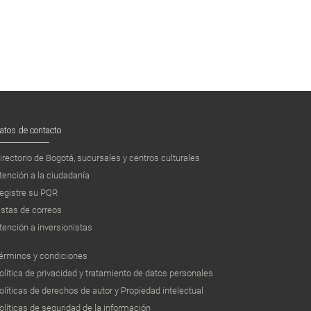
atos de contacto
irectorio de Bogotá, sucursales y centros culturales
tención a la ciudadanía
egistre su PQR
istas de correos
tención a inversionistas
érminos y condiciones
olítica de privacidad y tratamiento de datos personales
olíticas de derechos de autor y Propiedad intelectual
olíticas de seguridad de la información