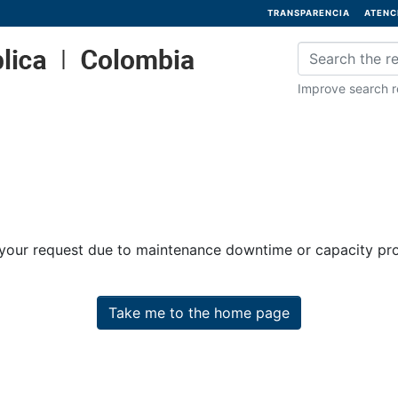
TRANSPARENCIA
ATENC
Improve search re
 your request due to maintenance downtime or capacity prob
Take me to the home page