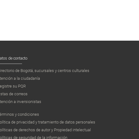
atos de contacto
irectorio de Bogotá, sucursales y centros culturales
tención a la ciudadanía
egistre su PQR
istas de correos
tención a inversionistas
érminos y condiciones
olítica de privacidad y tratamiento de datos personales
olíticas de derechos de autor y Propiedad intelectual
olíticas de seguridad de la información