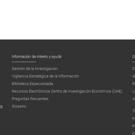
Información de interés y ayuda
D
Gestión de la Investigación
D
Vigilancia Estratégica de la Información
A
Biblioteca Especializada
R
Recursos Electrónicos Centro de Investigación Económica (CAIE)
L
Preguntas frecuentes
A
Glosario
ES
T
P
P
P