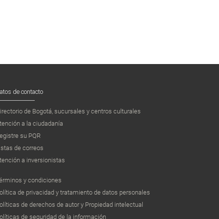
atos de contacto
irectorio de Bogotá, sucursales y centros culturales
tención a la ciudadanía
egistre su PQR
istas de correos
tención a inversionistas
érminos y condiciones
olítica de privacidad y tratamiento de datos personales
olíticas de derechos de autor y Propiedad intelectual
olíticas de seguridad de la información