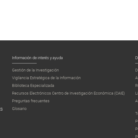
Información de interés y ayuda
D
Gestión de la Investigación
D
Vigilancia Estratégica de la Información
A
Biblioteca Especializada
R
Recursos Electrónicos Centro de Investigación Económica (CAIE)
L
Preguntas frecuentes
A
Glosario
ES
T
P
P
P