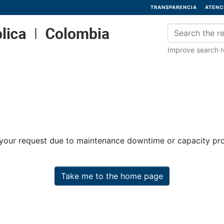
TRANSPARENCIA
ATENC
Improve search re
 your request due to maintenance downtime or capacity prob
Take me to the home page