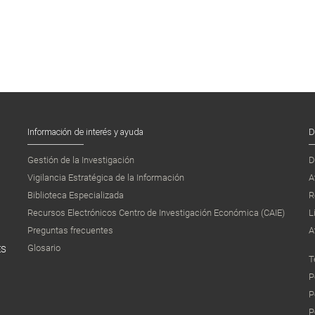
Información de interés y ayuda
D
Gestión de la Investigación
D
Vigilancia Estratégica de la Información
A
Biblioteca Especializada
R
Recursos Electrónicos Centro de Investigación Económica (CAIE)
L
Preguntas frecuentes
A
Glosario
ES
T
P
P
P