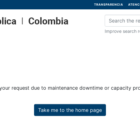
TRANSPARENCIA
ATENC
Improve search re
 your request due to maintenance downtime or capacity prob
Take me to the home page