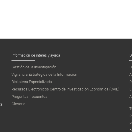
Información de interés y ayuda
D
Gestión de la Investigación
D
Vigilancia Estratégica de la Información
A
Biblioteca Especializada
R
Recursos Electrónicos Centro de Investigación Económica (CAIE)
L
Preguntas frecuentes
A
Glosario
ES
T
P
P
P