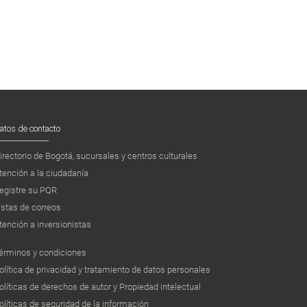
atos de contacto
irectorio de Bogotá, sucursales y centros culturales
tención a la ciudadanía
egistre su PQR
istas de correos
tención a inversionistas
érminos y condiciones
olítica de privacidad y tratamiento de datos personales
olíticas de derechos de autor y Propiedad intelectual
olíticas de seguridad de la información