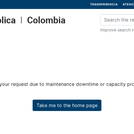
TRANSPARENCIA
ATENC
Improve search re
 your request due to maintenance downtime or capacity prob
Take me to the home page