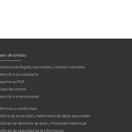
atos de contacto
irectorio de Bogotá, sucursales y centros culturales
tención a la ciudadanía
egistre su PQR
istas de correos
tención a inversionistas
érminos y condiciones
olítica de privacidad y tratamiento de datos personales
olíticas de derechos de autor y Propiedad intelectual
olíticas de seguridad de la información