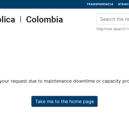
TRANSPARENCIA
ATENC
Improve search re
 your request due to maintenance downtime or capacity prob
Take me to the home page