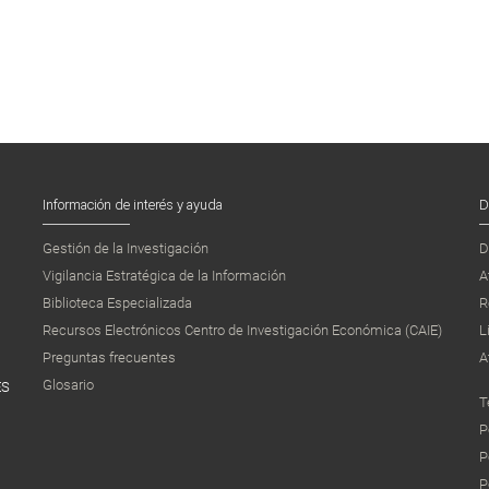
Información de interés y ayuda
D
Gestión de la Investigación
D
Vigilancia Estratégica de la Información
A
Biblioteca Especializada
R
Recursos Electrónicos Centro de Investigación Económica (CAIE)
L
Preguntas frecuentes
A
Glosario
ES
T
P
P
P