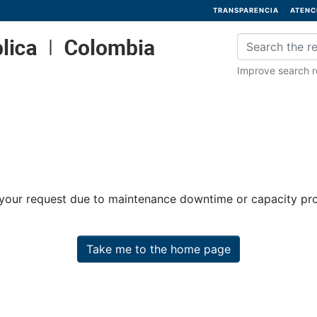
TRANSPARENCIA
ATENC
Improve search re
 your request due to maintenance downtime or capacity prob
Take me to the home page