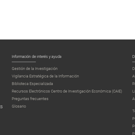
Información de interés y ayuda
D
Gestión de la Investigación
D
Vigilancia Estratégica de la Información
A
Biblioteca Especializada
R
Recursos Electrónicos Centro de Investigación Económica (CAIE)
L
Preguntas frecuentes
A
Glosario
ES
T
P
P
P