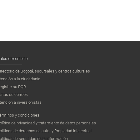
atos de contacto
irectorio de Bogotá, sucursales y centros culturales
tención a la ciudadanía
egistre su PQR
istas de correos
tención a inversionistas
érminos y condiciones
olítica de privacidad y tratamiento de datos personales
olíticas de derechos de autor y Propiedad intelectual
olíticas de seguridad de la información