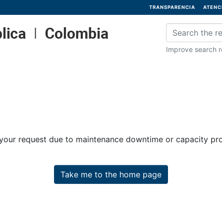
TRANSPARENCIA
ATENC
Improve search re
 your request due to maintenance downtime or capacity prob
Take me to the home page