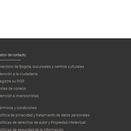
atos de contacto
irectorio de Bogotá, sucursales y centros culturales
tención a la ciudadanía
egistre su PQR
istas de correos
tención a inversionistas
érminos y condiciones
olítica de privacidad y tratamiento de datos personales
olíticas de derechos de autor y Propiedad intelectual
olíticas de seguridad de la información