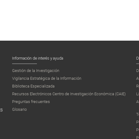
Información de interés y ayuda
D
Gestión de la Investigación
D
Vigilancia Estratégica de la Información
A
Biblioteca Especializada
R
Recursos Electrónicos Centro de Investigación Económica (CAIE)
L
Preguntas frecuentes
A
Glosario
ES
T
P
P
P