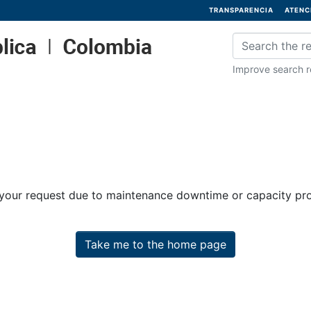
TRANSPARENCIA
ATENC
Improve search re
 your request due to maintenance downtime or capacity prob
Take me to the home page