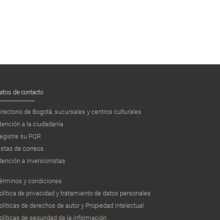
atos de contacto
irectorio de Bogotá, sucursales y centros culturales
tención a la ciudadanía
egistre su PQR
istas de correos
tención a inversionistas
érminos y condiciones
olítica de privacidad y tratamiento de datos personales
olíticas de derechos de autor y Propiedad intelectual
olíticas de seguridad de la información