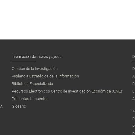
Información de interés y ayuda
D
Gestión de la Investigación
D
Vigilancia Estratégica de la Información
A
Biblioteca Especializada
R
Recursos Electrónicos Centro de Investigación Económica (CAIE)
L
Preguntas frecuentes
A
Glosario
ES
T
P
P
P