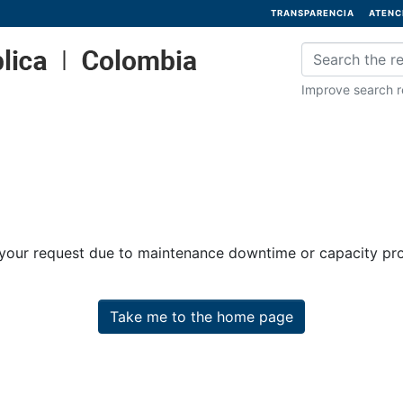
TRANSPARENCIA
ATENC
Improve search re
 your request due to maintenance downtime or capacity prob
Take me to the home page