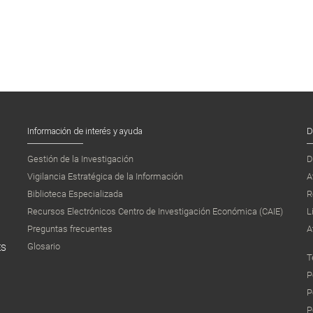
Información de interés y ayuda
D
Gestión de la Investigación
D
Vigilancia Estratégica de la Información
A
Biblioteca Especializada
R
Recursos Electrónicos Centro de Investigación Económica (CAIE)
L
Preguntas frecuentes
A
Glosario
ES
T
P
P
P