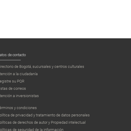
atos de contacto
irectorio de Bogotá, sucursales y centros culturales
tención a la ciudadanía
egistre su PQR
istas de correos
tención a inversionistas
érminos y condiciones
olítica de privacidad y tratamiento de datos personales
olíticas de derechos de autor y Propiedad intelectual
olíticas de seguridad de la información