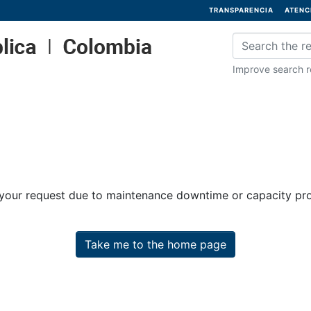
TRANSPARENCIA
ATENC
Improve search re
 your request due to maintenance downtime or capacity prob
Take me to the home page