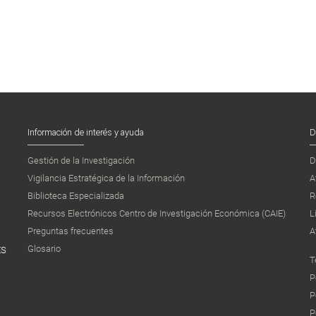
Información de interés y ayuda
D
Gestión de la Investigación
D
Vigilancia Estratégica de la Información
A
Biblioteca Especializada
R
Recursos Electrónicos Centro de Investigación Económica (CAIE)
L
Preguntas frecuentes
A
Glosario
ES
T
P
P
P