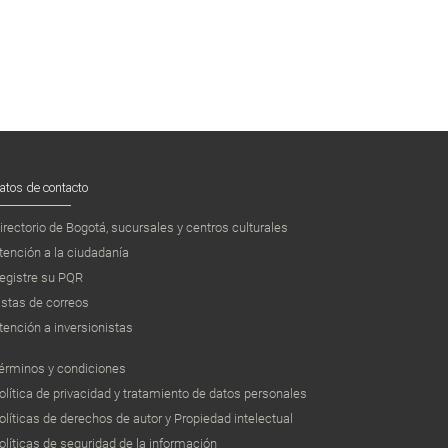
atos de contacto
irectorio de Bogotá, sucursales y centros culturales
tención a la ciudadanía
egistre su PQR
istas de correos
tención a inversionistas
érminos y condiciones
olítica de privacidad y tratamiento de datos personales
olíticas de derechos de autor y Propiedad intelectual
olíticas de seguridad de la información