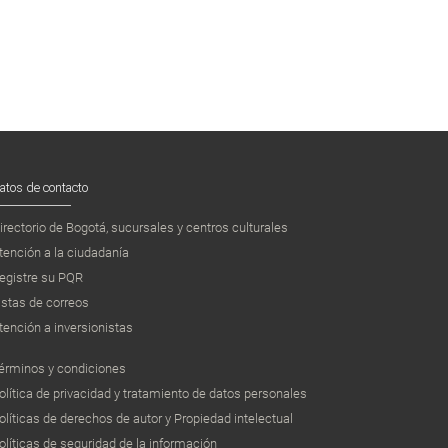
atos de contacto
irectorio de Bogotá, sucursales y centros culturales
tención a la ciudadanía
egistre su PQR
istas de correos
tención a inversionistas
érminos y condiciones
olítica de privacidad y tratamiento de datos personales
olíticas de derechos de autor y Propiedad intelectual
olíticas de seguridad de la información