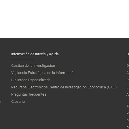
Información de interés y ayuda
D
Gestión de la Investigación
D
Vigilancia Estratégica de la Información
A
Biblioteca Especializada
R
Recursos Electrónicos Centro de Investigación Económica (CAIE)
L
Preguntas frecuentes
A
Glosario
ES
T
P
P
P