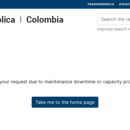
TRANSPARENCIA
ATENC
Improve search re
 your request due to maintenance downtime or capacity prob
Take me to the home page