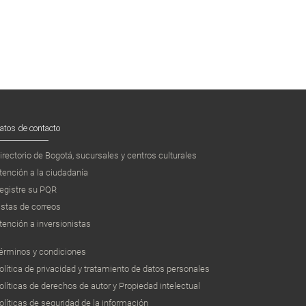
atos de contacto
irectorio de Bogotá, sucursales y centros culturales
tención a la ciudadanía
egistre su PQR
istas de correos
tención a inversionistas
érminos y condiciones
olítica de privacidad y tratamiento de datos personales
olíticas de derechos de autor y Propiedad intelectual
olíticas de seguridad de la información