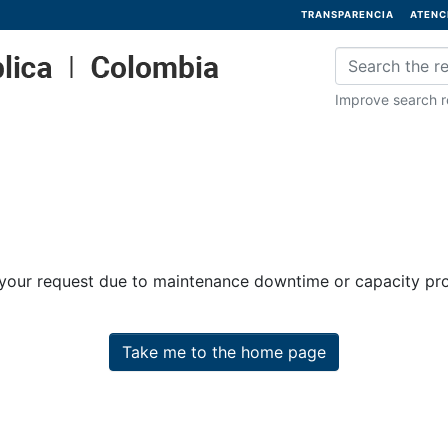
TRANSPARENCIA
ATENC
Improve search re
 your request due to maintenance downtime or capacity prob
Take me to the home page