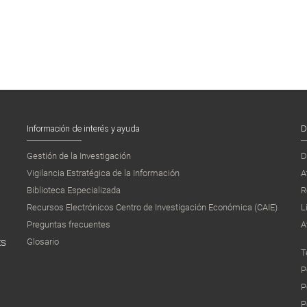
Información de interés y ayuda
D
Gestión de la Investigación
D
Vigilancia Estratégica de la Información
A
Biblioteca Especializada
R
Recursos Electrónicos Centro de Investigación Económica (CAIE)
L
Preguntas frecuentes
A
Glosario
ES
T
P
P
P