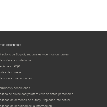
atos de contacto
irectorio de Bogotá, sucursales y centros culturales
tención a la ciudadanía
egistre su PQR
istas de correos
tención a inversionistas
érminos y condiciones
olítica de privacidad y tratamiento de datos personales
olíticas de derechos de autor y Propiedad intelectual
olíticas de seguridad de la información