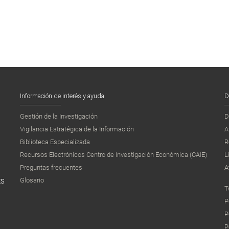
Información de interés y ayuda
D
Gestión de la Investigación
D
Vigilancia Estratégica de la Información
A
Biblioteca Especializada
R
Recursos Electrónicos Centro de Investigación Económica (CAIE)
L
Preguntas frecuentes
A
Glosario
ES
T
P
P
P