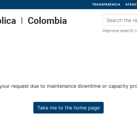
TRANSPARENCIA
ATENC
Improve search re
 your request due to maintenance downtime or capacity prob
Take me to the home page