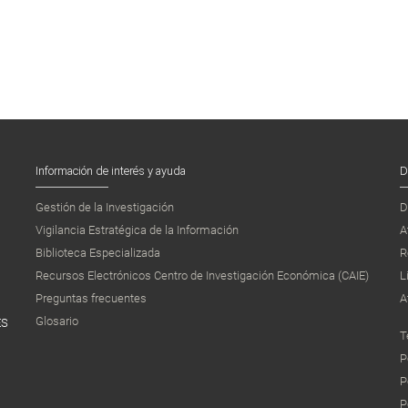
Información de interés y ayuda
D
Gestión de la Investigación
D
Vigilancia Estratégica de la Información
A
Biblioteca Especializada
R
Recursos Electrónicos Centro de Investigación Económica (CAIE)
L
Preguntas frecuentes
A
Glosario
ES
T
P
P
P