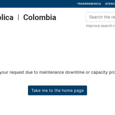
TRANSPARENCIA
ATENC
Improve search re
 your request due to maintenance downtime or capacity prob
Take me to the home page