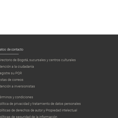
atos de contacto
irectorio de Bogotá, sucursales y centros culturales
tención a la ciudadanía
egistre su PQR
istas de correos
tención a inversionistas
érminos y condiciones
olítica de privacidad y tratamiento de datos personales
olíticas de derechos de autor y Propiedad intelectual
olíticas de seguridad de la información