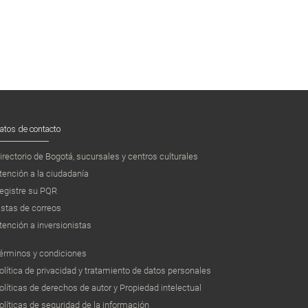
atos de contacto
irectorio de Bogotá, sucursales y centros culturales
tención a la ciudadanía
egistre su PQR
istas de correos
tención a inversionistas
érminos y condiciones
olítica de privacidad y tratamiento de datos personales
olíticas de derechos de autor y Propiedad intelectual
olíticas de seguridad de la información