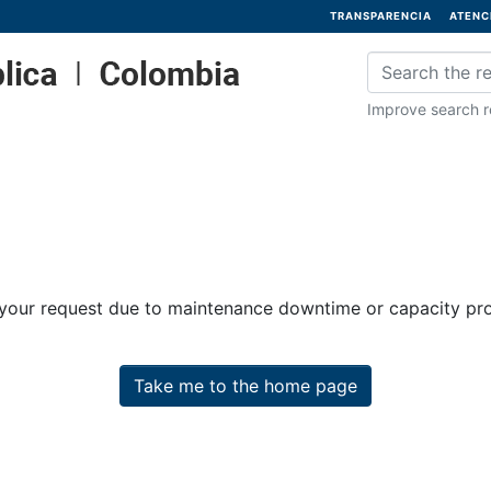
TRANSPARENCIA
ATENC
Improve search re
 your request due to maintenance downtime or capacity prob
Take me to the home page