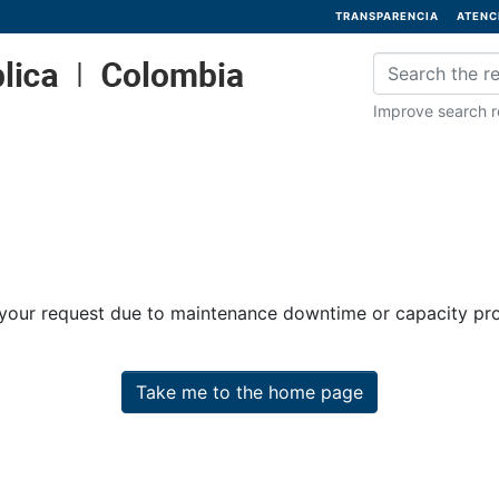
TRANSPARENCIA
ATENC
Improve search re
 your request due to maintenance downtime or capacity prob
Take me to the home page