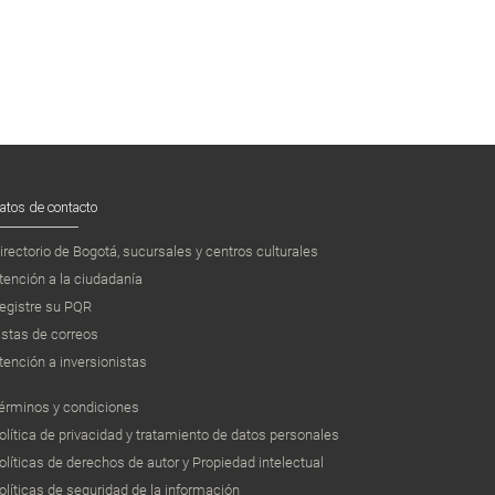
atos de contacto
irectorio de Bogotá, sucursales y centros culturales
tención a la ciudadanía
egistre su PQR
istas de correos
tención a inversionistas
érminos y condiciones
olítica de privacidad y tratamiento de datos personales
olíticas de derechos de autor y Propiedad intelectual
olíticas de seguridad de la información