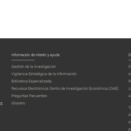
Información de interés y ayuda
D
Gestión de la Investigación
D
Vigilancia Estratégica de la Información
A
Biblioteca Especializada
R
Recursos Electrónicos Centro de Investigación Económica (CAIE)
L
Preguntas frecuentes
A
Glosario
ES
T
P
P
P