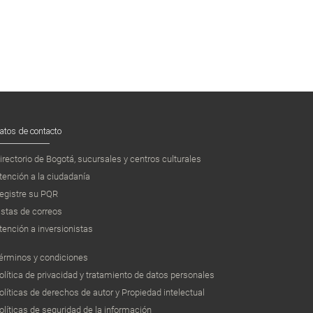
atos de contacto
irectorio de Bogotá, sucursales y centros culturales
tención a la ciudadanía
egistre su PQR
istas de correos
tención a inversionistas
érminos y condiciones
olítica de privacidad y tratamiento de datos personales
olíticas de derechos de autor y Propiedad intelectual
olíticas de seguridad de la información