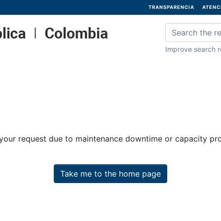
TRANSPARENCIA
ATENC
Improve search re
 your request due to maintenance downtime or capacity prob
Take me to the home page