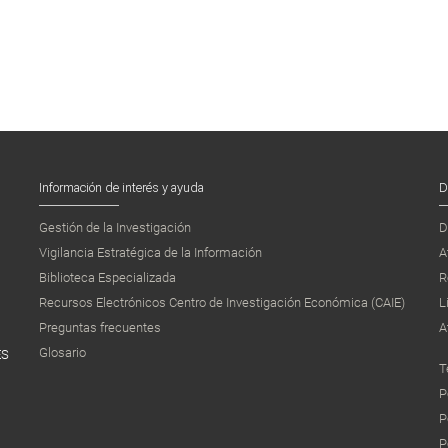
Información de interés y ayuda
D
Gestión de la Investigación
D
Vigilancia Estratégica de la Información
A
Biblioteca Especializada
R
Recursos Electrónicos Centro de Investigación Económica (CAIE)
L
Preguntas frecuentes
A
Glosario
ES
T
P
P
P