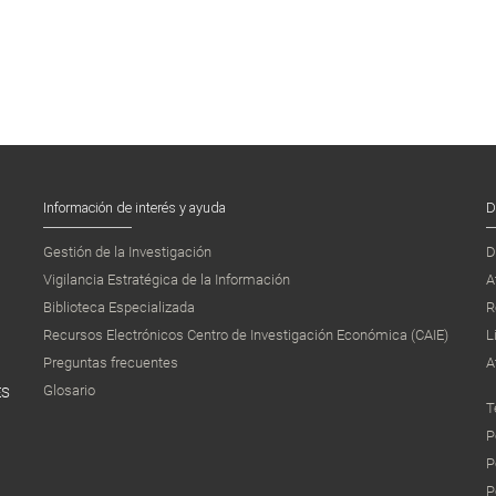
Información de interés y ayuda
D
Gestión de la Investigación
D
Vigilancia Estratégica de la Información
A
Biblioteca Especializada
R
Recursos Electrónicos Centro de Investigación Económica (CAIE)
L
Preguntas frecuentes
A
Glosario
ES
T
P
P
P