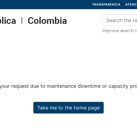
TRANSPARENCIA
ATENC
Improve search re
 your request due to maintenance downtime or capacity prob
Take me to the home page