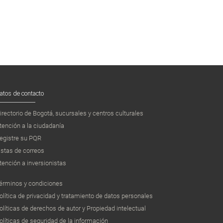
atos de contacto
irectorio de Bogotá, sucursales y centros culturales
tención a la ciudadanía
egistre su PQR
istas de correos
tención a inversionistas
érminos y condiciones
olítica de privacidad y tratamiento de datos personales
olíticas de derechos de autor y Propiedad intelectual
olíticas de seguridad de la información