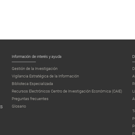
Información de interés y ayuda
D
Gestión de la Investigación
D
Vigilancia Estratégica de la Información
A
Biblioteca Especializada
R
Recursos Electrónicos Centro de Investigación Económica (CAIE)
L
Preguntas frecuentes
A
Glosario
ES
T
P
P
P