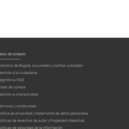
atos de contacto
irectorio de Bogotá, sucursales y centros culturales
tención a la ciudadanía
egistre su PQR
istas de correos
tención a inversionistas
érminos y condiciones
olítica de privacidad y tratamiento de datos personales
olíticas de derechos de autor y Propiedad intelectual
olíticas de seguridad de la información