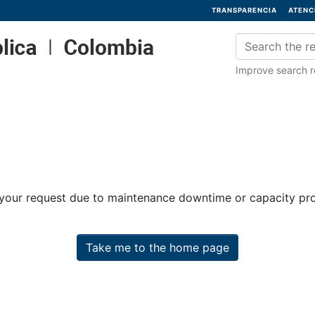
TRANSPARENCIA
ATENC
Improve search re
 your request due to maintenance downtime or capacity prob
Take me to the home page