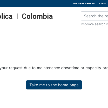
TRANSPARENCIA
ATENC
Improve search re
 your request due to maintenance downtime or capacity prob
Take me to the home page