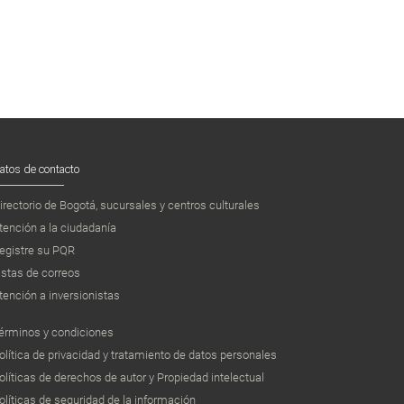
atos de contacto
irectorio de Bogotá, sucursales y centros culturales
tención a la ciudadanía
egistre su PQR
istas de correos
tención a inversionistas
érminos y condiciones
olítica de privacidad y tratamiento de datos personales
olíticas de derechos de autor y Propiedad intelectual
olíticas de seguridad de la información