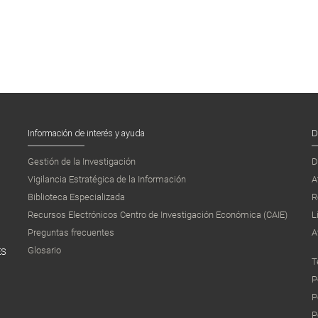
Información de interés y ayuda
D
Gestión de la Investigación
D
Vigilancia Estratégica de la Información
A
Biblioteca Especializada
R
Recursos Electrónicos Centro de Investigación Económica (CAIE)
L
Preguntas frecuentes
A
Glosario
ES
T
P
P
P