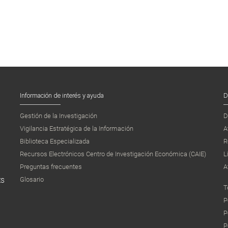
Información de interés y ayuda
D
Gestión de la Investigación
D
Vigilancia Estratégica de la Información
A
Biblioteca Especializada
R
Recursos Electrónicos Centro de Investigación Económica (CAIE)
L
Preguntas frecuentes
A
Glosario
ES
T
P
P
P