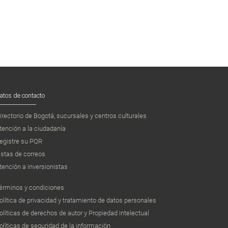
atos de contacto
irectorio de Bogotá, sucursales y centros culturales
tención a la ciudadanía
egistre su PQR
istas de correos
tención a inversionistas
érminos y condiciones
olítica de privacidad y tratamiento de datos personales
olíticas de derechos de autor y Propiedad intelectual
olíticas de seguridad de la información