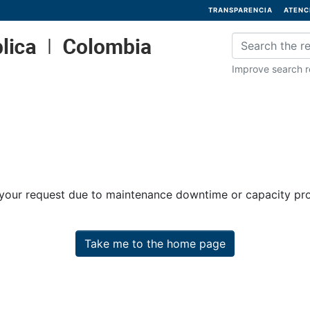
TRANSPARENCIA
ATENC
Improve search re
 your request due to maintenance downtime or capacity prob
Take me to the home page