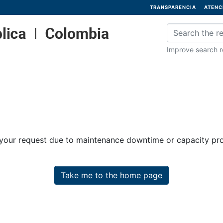
TRANSPARENCIA
ATENC
Improve search re
 your request due to maintenance downtime or capacity prob
Take me to the home page