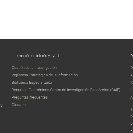
Información de interés y ayuda
D
Gestión de la Investigación
D
Vigilancia Estratégica de la Información
A
Biblioteca Especializada
R
Recursos Electrónicos Centro de Investigación Económica (CAIE)
L
Preguntas frecuentes
A
Glosario
ES
T
P
P
P