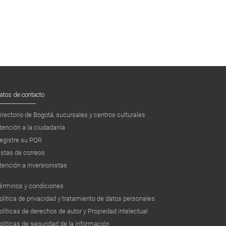
atos de contacto
irectorio de Bogotá, sucursales y centros culturales
tención a la ciudadanía
egistre su PQR
istas de correos
tención a inversionistas
érminos y condiciones
olítica de privacidad y tratamiento de datos personales
olíticas de derechos de autor y Propiedad intelectual
olíticas de seguridad de la información