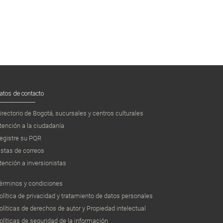
atos de contacto
irectorio de Bogotá, sucursales y centros culturales
tención a la ciudadanía
egistre su PQR
istas de correos
tención a inversionistas
érminos y condiciones
olítica de privacidad y tratamiento de datos personales
olíticas de derechos de autor y Propiedad intelectual
olíticas de seguridad de la información