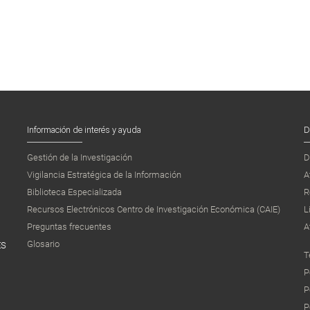
Información de interés y ayuda
D
Gestión de la Investigación
D
Vigilancia Estratégica de la Información
A
Biblioteca Especializada
R
Recursos Electrónicos Centro de Investigación Económica (CAIE)
L
Preguntas frecuentes
A
Glosario
ES
T
P
P
P