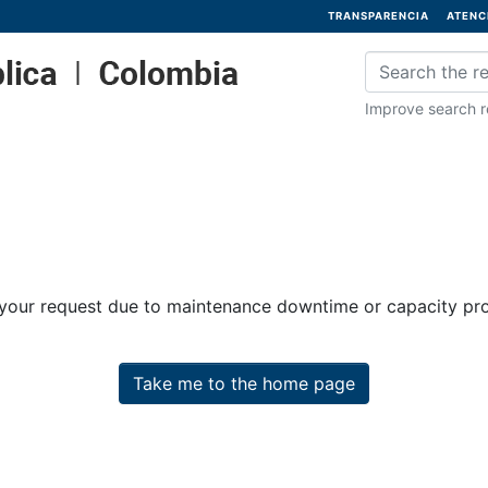
TRANSPARENCIA
ATENC
Improve search re
 your request due to maintenance downtime or capacity prob
Take me to the home page