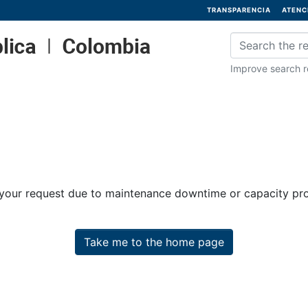
TRANSPARENCIA
ATENC
Improve search re
 your request due to maintenance downtime or capacity prob
Take me to the home page