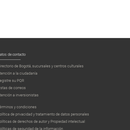
atos de contacto
irectorio de Bogotá, sucursales y centros culturales
tención a la ciudadanía
egistre su PQR
istas de correos
tención a inversionistas
érminos y condiciones
olítica de privacidad y tratamiento de datos personales
olíticas de derechos de autor y Propiedad intelectual
olíticas de seguridad de la información