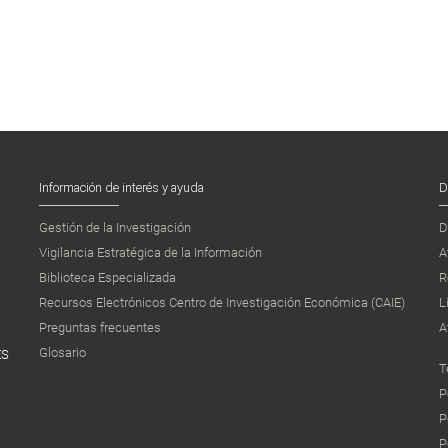
Información de interés y ayuda
D
Gestión de la Investigación
D
Vigilancia Estratégica de la Información
A
Biblioteca Especializada
R
Recursos Electrónicos Centro de Investigación Económica (CAIE)
L
Preguntas frecuentes
A
Glosario
ES
T
P
P
P