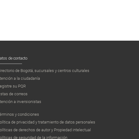
atos de contacto
irectorio de Bogotá, sucursales y centros culturales
tención a la ciudadanía
egistre su PQR
istas de correos
tención a inversionistas
érminos y condiciones
olítica de privacidad y tratamiento de datos personales
olíticas de derechos de autor y Propiedad intelectual
olíticas de seguridad de la información