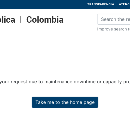
TRANSPARENCIA
ATENC
Improve search re
 your request due to maintenance downtime or capacity prob
Take me to the home page