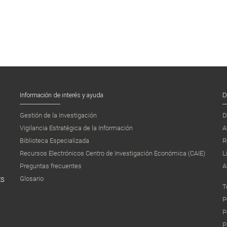
Información de interés y ayuda
D
Gestión de la Investigación
D
Vigilancia Estratégica de la Información
A
Biblioteca Especializada
R
Recursos Electrónicos Centro de Investigación Económica (CAIE)
L
Preguntas frecuentes
A
Glosario
ES
T
P
P
P