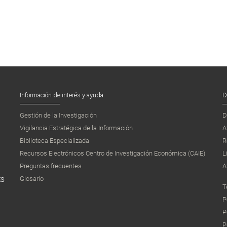
Información de interés y ayuda
D
Gestión de la Investigación
D
Vigilancia Estratégica de la Información
A
Biblioteca Especializada
R
Recursos Electrónicos Centro de Investigación Económica (CAIE)
L
Preguntas frecuentes
A
Glosario
ES
T
P
P
P