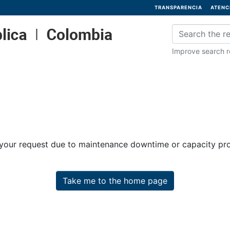
TRANSPARENCIA
ATENC
Improve search re
 your request due to maintenance downtime or capacity prob
Take me to the home page