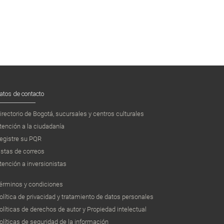
atos de contacto
irectorio de Bogotá, sucursales y centros culturales
tención a la ciudadanía
egistre su PQR
istas de correos
tención a inversionistas
érminos y condiciones
olítica de privacidad y tratamiento de datos personales
olíticas de derechos de autor y Propiedad intelectual
olíticas de seguridad de la información