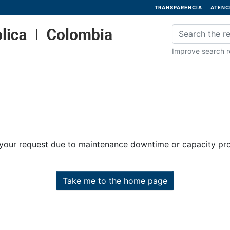
TRANSPARENCIA
ATENC
Improve search re
 your request due to maintenance downtime or capacity prob
Take me to the home page