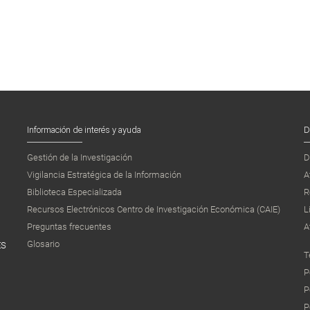
Información de interés y ayuda
D
Gestión de la Investigación
D
Vigilancia Estratégica de la Información
A
Biblioteca Especializada
R
Recursos Electrónicos Centro de Investigación Económica (CAIE)
L
Preguntas frecuentes
A
Glosario
ES
T
P
P
P