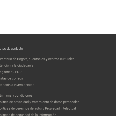
atos de contacto
irectorio de Bogotá, sucursales y centros culturales
tención a la ciudadanía
egistre su PQR
istas de correos
tención a inversionistas
érminos y condiciones
olítica de privacidad y tratamiento de datos personales
olíticas de derechos de autor y Propiedad intelectual
olíticas de seguridad de la información