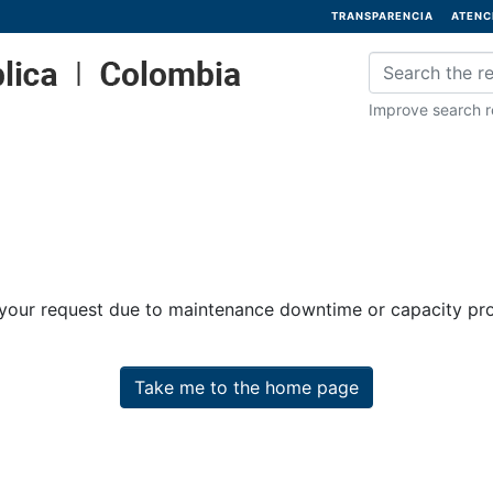
TRANSPARENCIA
ATENC
Improve search re
 your request due to maintenance downtime or capacity prob
Take me to the home page