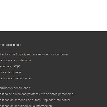
atos de contacto
irectorio de Bogotá, sucursales y centros culturales
tención a la ciudadanía
egistre su PQR
istas de correos
tención a inversionistas
érminos y condiciones
olítica de privacidad y tratamiento de datos personales
olíticas de derechos de autor y Propiedad intelectual
olíticas de seguridad de la información