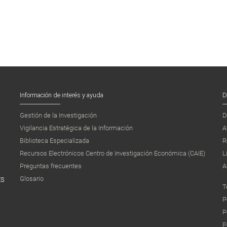
Información de interés y ayuda
D
Gestión de la Investigación
D
Vigilancia Estratégica de la Información
A
Biblioteca Especializada
R
Recursos Electrónicos Centro de Investigación Económica (CAIE)
L
Preguntas frecuentes
A
Glosario
ES
T
P
P
P