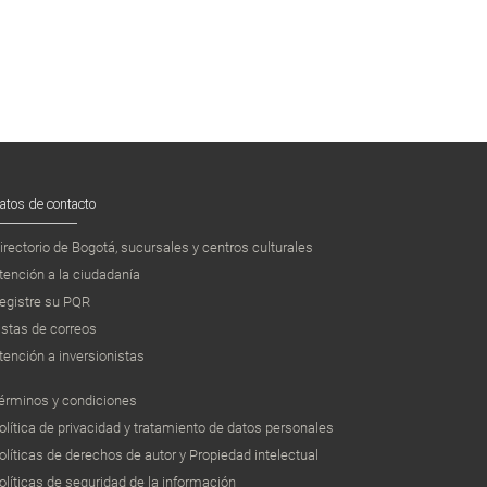
atos de contacto
irectorio de Bogotá, sucursales y centros culturales
tención a la ciudadanía
egistre su PQR
istas de correos
tención a inversionistas
érminos y condiciones
olítica de privacidad y tratamiento de datos personales
olíticas de derechos de autor y Propiedad intelectual
olíticas de seguridad de la información