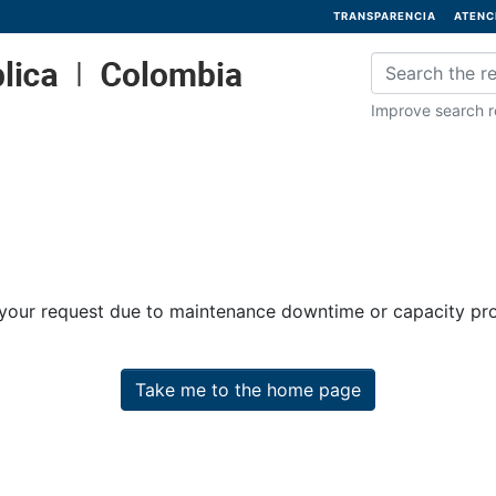
TRANSPARENCIA
ATENC
Improve search re
 your request due to maintenance downtime or capacity prob
Take me to the home page