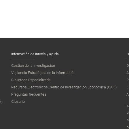
Información de interés y ayuda
D
Gestión de la Investigación
D
Vigilancia Estratégica de la Información
A
Biblioteca Especializada
R
Recursos Electrónicos Centro de Investigación Económica (CAIE)
L
Preguntas frecuentes
A
Glosario
ES
T
P
P
P