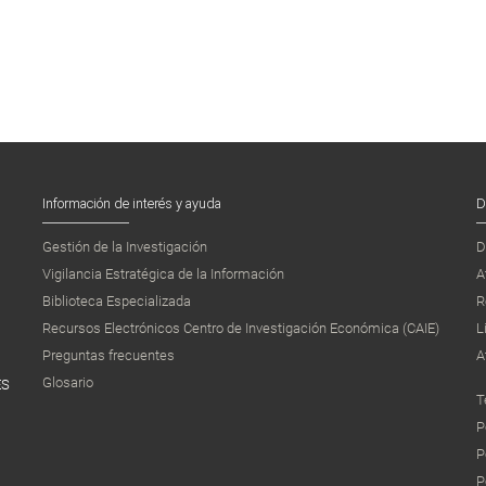
Información de interés y ayuda
D
Gestión de la Investigación
D
Vigilancia Estratégica de la Información
A
Biblioteca Especializada
R
Recursos Electrónicos Centro de Investigación Económica (CAIE)
L
Preguntas frecuentes
A
Glosario
ES
T
P
P
P