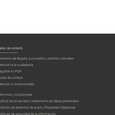
atos de contacto
irectorio de Bogotá, sucursales y centros culturales
tención a la ciudadanía
egistre su PQR
istas de correos
tención a inversionistas
érminos y condiciones
olítica de privacidad y tratamiento de datos personales
olíticas de derechos de autor y Propiedad intelectual
olíticas de seguridad de la información