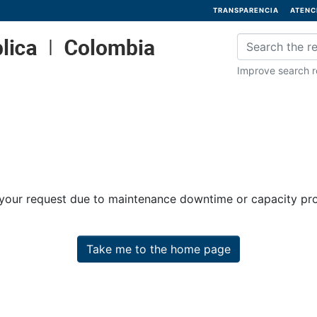
TRANSPARENCIA
ATENC
Improve search re
 your request due to maintenance downtime or capacity prob
Take me to the home page