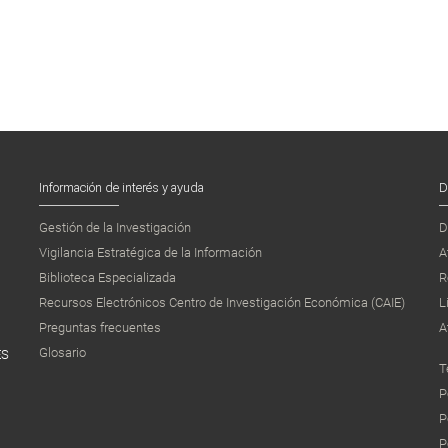
Información de interés y ayuda
D
Gestión de la Investigación
D
Vigilancia Estratégica de la Información
A
Biblioteca Especializada
R
Recursos Electrónicos Centro de Investigación Económica (CAIE)
L
Preguntas frecuentes
A
Glosario
ES
T
P
P
P