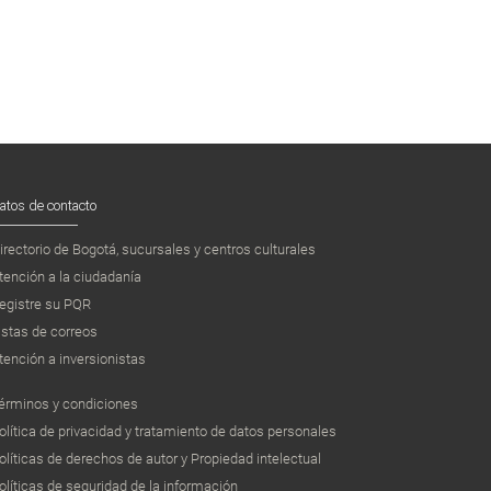
atos de contacto
irectorio de Bogotá, sucursales y centros culturales
tención a la ciudadanía
egistre su PQR
istas de correos
tención a inversionistas
érminos y condiciones
olítica de privacidad y tratamiento de datos personales
olíticas de derechos de autor y Propiedad intelectual
olíticas de seguridad de la información