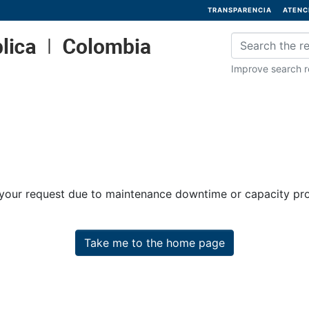
TRANSPARENCIA
ATENC
Improve search re
 your request due to maintenance downtime or capacity prob
Take me to the home page