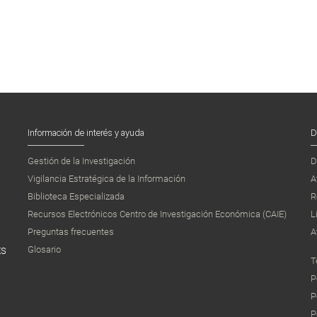
Información de interés y ayuda
D
Gestión de la Investigación
D
Vigilancia Estratégica de la Información
A
Biblioteca Especializada
R
Recursos Electrónicos Centro de Investigación Económica (CAIE)
L
Preguntas frecuentes
A
Glosario
ES
T
P
P
P