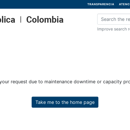
TRANSPARENCIA
ATENC
Improve search re
 your request due to maintenance downtime or capacity prob
Take me to the home page