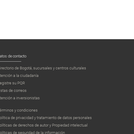
atos de contacto
irectorio de Bogotá, sucursales y centros culturales
tención a la ciudadanía
egistre su PQR
istas de correos
tención a inversionistas
érminos y condiciones
olítica de privacidad y tratamiento de datos personales
olíticas de derechos de autor y Propiedad intelectual
olíticas de seguridad de la información