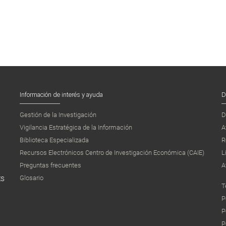
Información de interés y ayuda
D
Gestión de la Investigación
D
Vigilancia Estratégica de la Información
A
Biblioteca Especializada
R
Recursos Electrónicos Centro de Investigación Económica (CAIE)
L
Preguntas frecuentes
A
Glosario
ES
T
P
P
P