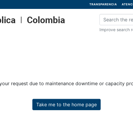
TRANSPARENCIA
ATENC
Improve search re
 your request due to maintenance downtime or capacity prob
Take me to the home page