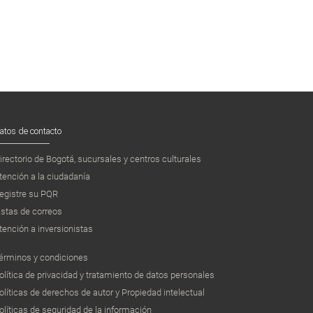
atos de contacto
irectorio de Bogotá, sucursales y centros culturales
tención a la ciudadanía
egistre su PQR
istas de correos
tención a inversionistas
érminos y condiciones
olítica de privacidad y tratamiento de datos personales
olíticas de derechos de autor y Propiedad intelectual
olíticas de seguridad de la información