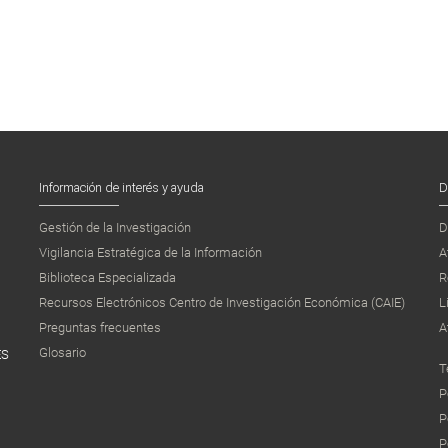
Información de interés y ayuda
D
Gestión de la Investigación
D
Vigilancia Estratégica de la Información
A
Biblioteca Especializada
R
Recursos Electrónicos Centro de Investigación Económica (CAIE)
L
Preguntas frecuentes
A
Glosario
ES
T
P
P
P