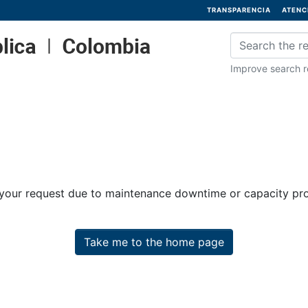
TRANSPARENCIA
ATENC
Improve search re
 your request due to maintenance downtime or capacity prob
Take me to the home page