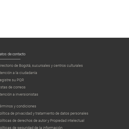
atos de contacto
irectorio de Bogotá, sucursales y centros culturales
tención a la ciudadanía
egistre su PQR
istas de correos
tención a inversionistas
érminos y condiciones
olítica de privacidad y tratamiento de datos personales
olíticas de derechos de autor y Propiedad intelectual
olíticas de seguridad de la información