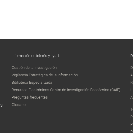
Información de interés y ayuda
D
Gestión de la Investigación
D
Vigilancia Estratégica de la Información
A
Biblioteca Especializada
R
Recursos Electrónicos Centro de Investigación Económica (CAIE)
L
Preguntas frecuentes
A
Glosario
ES
T
P
P
P