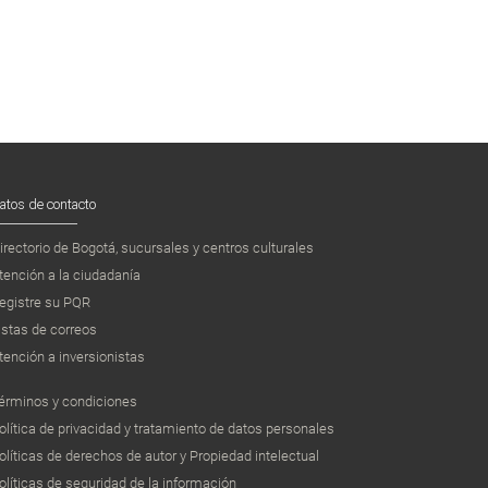
atos de contacto
irectorio de Bogotá, sucursales y centros culturales
tención a la ciudadanía
egistre su PQR
istas de correos
tención a inversionistas
érminos y condiciones
olítica de privacidad y tratamiento de datos personales
olíticas de derechos de autor y Propiedad intelectual
olíticas de seguridad de la información