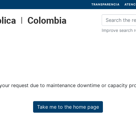
TRANSPARENCIA
ATENC
Improve search re
 your request due to maintenance downtime or capacity prob
Take me to the home page