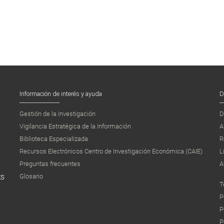
Información de interés y ayuda
D
Gestión de la Investigación
D
Vigilancia Estratégica de la Información
A
Biblioteca Especializada
R
Recursos Electrónicos Centro de Investigación Económica (CAIE)
L
Preguntas frecuentes
A
Glosario
ES
T
P
P
P