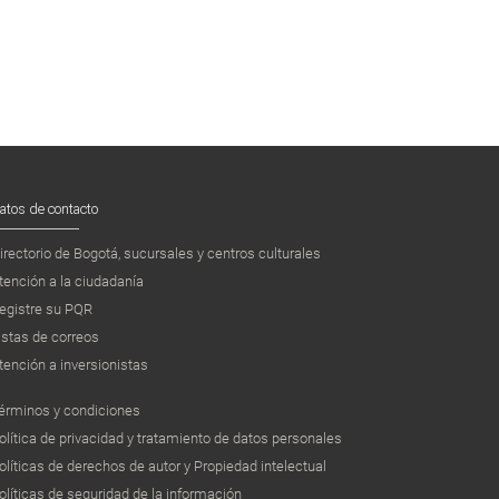
atos de contacto
irectorio de Bogotá, sucursales y centros culturales
tención a la ciudadanía
egistre su PQR
istas de correos
tención a inversionistas
érminos y condiciones
olítica de privacidad y tratamiento de datos personales
olíticas de derechos de autor y Propiedad intelectual
olíticas de seguridad de la información