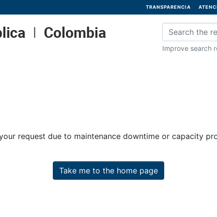
TRANSPARENCIA
ATENC
Improve search re
 your request due to maintenance downtime or capacity prob
Take me to the home page