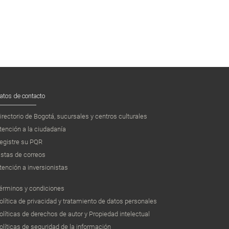
atos de contacto
irectorio de Bogotá, sucursales y centros culturales
tención a la ciudadanía
egistre su PQR
istas de correos
tención a inversionistas
érminos y condiciones
olítica de privacidad y tratamiento de datos personales
olíticas de derechos de autor y Propiedad intelectual
olíticas de seguridad de la información