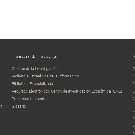
Información de interés y ayuda
D
Gestión de la Investigación
D
Vigilancia Estratégica de la Información
A
Biblioteca Especializada
R
Recursos Electrónicos Centro de Investigación Económica (CAIE)
L
Preguntas frecuentes
A
Glosario
ES
T
P
P
P