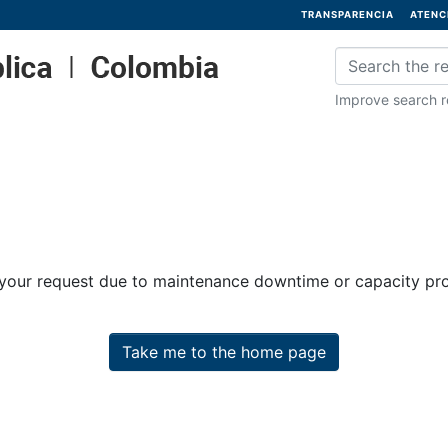
TRANSPARENCIA
ATENC
Improve search re
 your request due to maintenance downtime or capacity prob
Take me to the home page